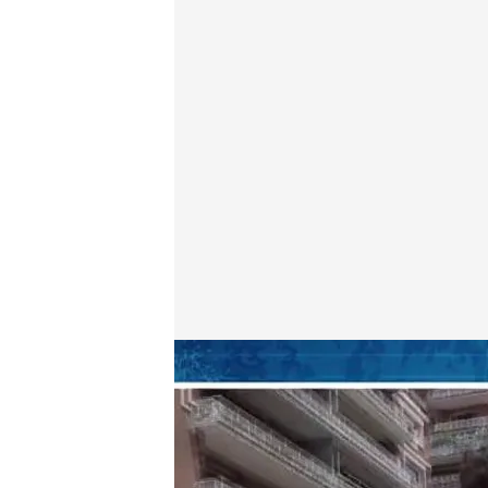
Aurelio Manzano, en 'TEM'
Todo es mentira
04 MAR 2025 - 19:15h.