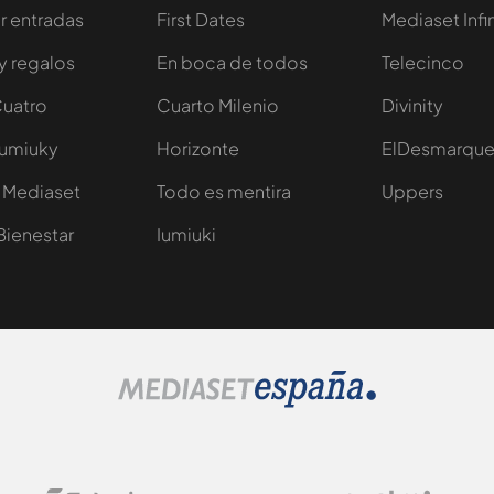
 entradas
First Dates
Mediaset Infi
y regalos
En boca de todos
Telecinco
Cuatro
Cuarto Milenio
Divinity
Iumiuky
Horizonte
ElDesmarqu
 Mediaset
Todo es mentira
Uppers
Bienestar
Iumiuki