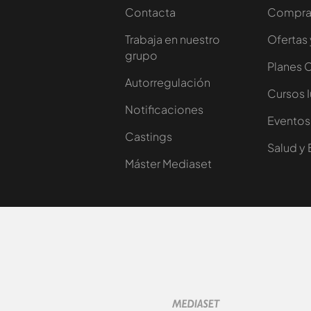
Contacta
Comprar
Trabaja en nuestro
Ofertas 
grupo
Planes 
Autorregulación
Cursos 
Notificaciones
Eventos
Castings
Salud y 
Máster Mediaset