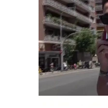
Hace unos días comenzó
querido solidarizarse 
Aurelio Manzano, en ‘TE
confirman, esta sería la
Exclusiva ‘TEM’ | Pillan
Jennifer López
Compartir
Aurelio Manzano visitaba e
‘TÉMBola’, para dar una
exc
Borbón, nieto del rey emér
Felipe VI.