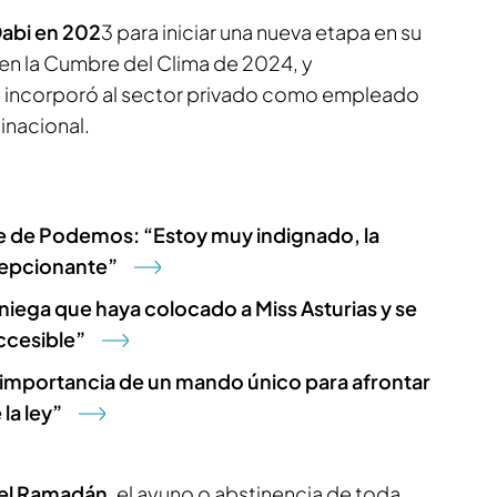
Dabi en 202
3 para iniciar una nueva etapa en su
ó en la Cumbre del Clima de 2024, y
e incorporó al sector privado como empleado
inacional.
 de Podemos: “Estoy muy indignado, la
cepcionante”
 niega que haya colocado a Miss Asturias y se
ccesible”
a importancia de un mando único para afrontar
la ley”
 el Ramadán
, el ayuno o abstinencia de toda