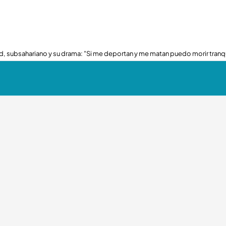
, subsahariano y su drama: "Si me deportan y me matan puedo morir tranq