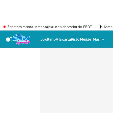
Zapatero manda un mensaje a un colaborador de 'EBDT'
Ahmed
Lo último
A la carta
Risto Mejide
Más