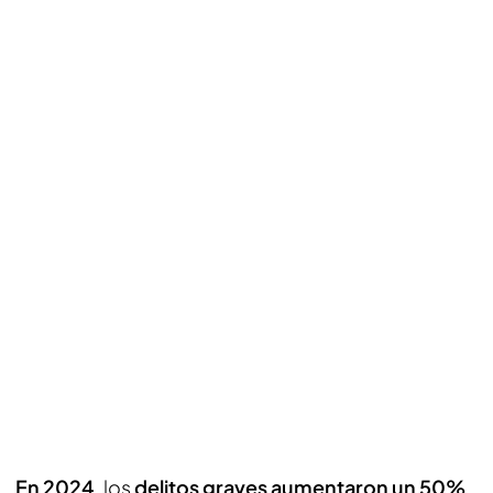
En 2024
, los
delitos graves aumentaron un 50%