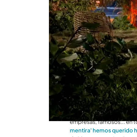
Pedro Sánchez
Puigdemont hace de Mon
pierdas!
Risto Mejide tiene que 
'TEM': "Soy yo quien pe
Compartir
Montoya
y su figura dentr
secuencia yendo hasta la o
de él, ha dado la vuelta a
empresas, famosos... en t
mentira' hemos querido h