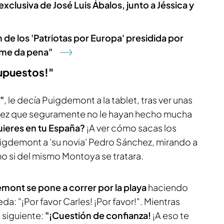
exclusiva de José Luis Ábalos, junto a Jéssica y
n de los 'Patriotas por Europa' presidida por
 me da pena"
supuestos!"
"
, le decía Puigdemont a la tablet, tras ver unas
ez que seguramente no le hayan hecho mucha
uieres en tu España?
¡A ver cómo sacas los
uigdemont a 'su novia' Pedro Sánchez, mirando a
omo si del mismo Montoya se tratara.
mont se pone a correr por la playa
haciendo
a: "¡Por favor Carles! ¡Por favor!". Mientras
 siguiente:
"¡Cuestión de confianza!
¡A eso te