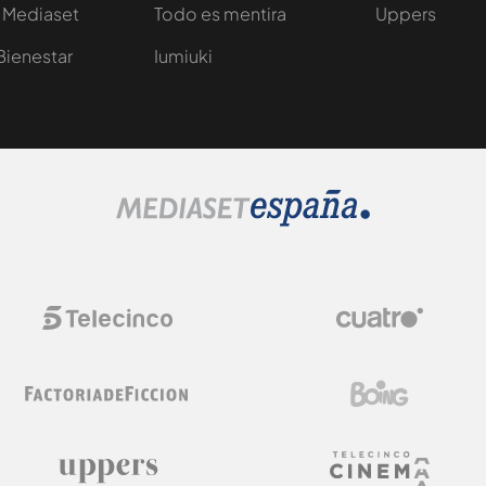
 Mediaset
Todo es mentira
Uppers
Bienestar
Iumiuki