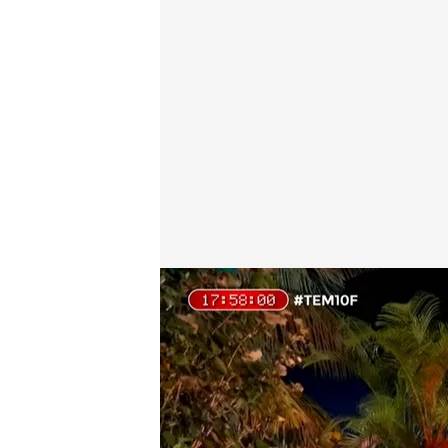
'Todo es mentira'
Pedro Jiménez
10 FEB 2025 - 18:58h.
"¿Eso es lo que quieres
presupuestos!": las pal