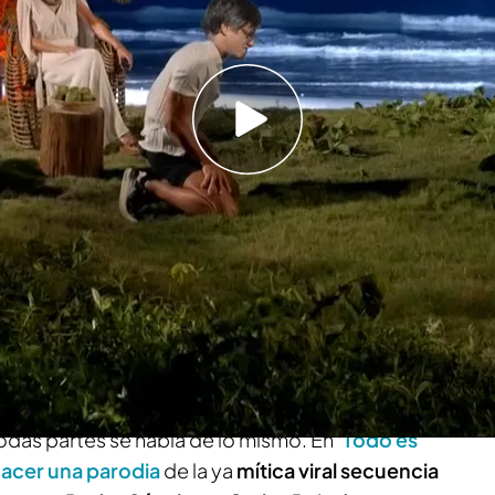
toya y Pedro Sánchez de Anita: ¡no te lo
intervenir ante Isabel Lázaro en su conexón con
rmite los turnos de palabra, no usted"
o de 'La isla de las tentaciones', además de su
tra villa
con
Sandra Barneda
corriendo detrás
l mundo. Equipos de fútbol, grandes entidades y
odas partes se habla de lo mismo. En
'Todo es
acer una parodia
de la ya
mítica viral secuencia