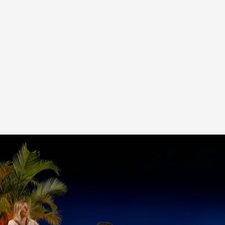
 en tu España? ¡A ver cómo sacas los
abras de Puigdemont al ver las imágenes de