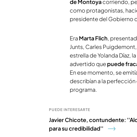
de Montoya
corriendo, p
como protagonistas, hacie
presidente del Gobierno de
Era
Marta Flich
, presentad
Junts, Carles Puigdemont,
estrella de Yolanda Díaz, l
advertido que
puede fraca
En ese momento, se emití
describían a la perfecció
programa.
PUEDE INTERESARTE
Javier Chicote, contundente: ''Ald
para su credibilidad''