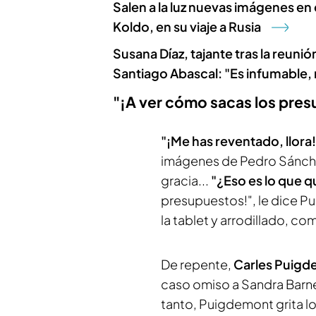
Salen a la luz nuevas imágenes en 
Koldo, en su viaje a Rusia
Susana Díaz, tajante tras la reunió
Santiago Abascal: "Es infumable,
"¡A ver cómo sacas los pre
"¡Me has reventado, llora!
imágenes de Pedro Sánch
gracia...
"¿Eso es lo que q
presupuestos!", le dice P
la tablet y arrodillado, c
De repente,
Carles Puigde
caso omiso a Sandra Barned
tanto, Puigdemont grita lo