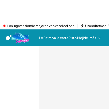
Los lugares donde mejor se va a ver el eclipse
Una soltera de '
Lo último
A la carta
Risto Mejide
Más