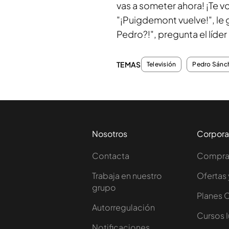
vas a someter ahora! ¡Te v
"¡Puigdemont vuelve!", le 
Pedro?!", pregunta el líder de
TEMAS
Televisión
Pedro Sánc
Nosotros
Corpora
Contacta
Comprar
Trabaja en nuestro
Ofertas 
grupo
Planes 
Autorregulación
Cursos 
Notificaciones