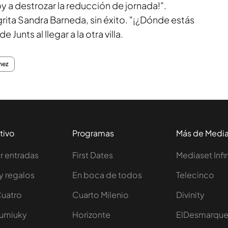
oy a destrozar la reducción de jornada!".
grita Sandra Barneda, sin éxito. "¡¿Dónde estás
 Junts al llegar a la otra villa.
hez
tivo
Programas
Más de Medi
 entradas
First Dates
Mediaset Infi
y regalos
En boca de todos
Telecinco
Cuatro
Cuarto Milenio
Divinity
Iumiuky
Horizonte
ElDesmarqu