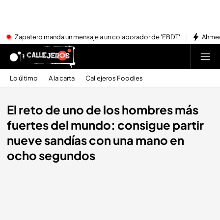
Zapatero manda un mensaje a un colaborador de 'EBDT'
Ahmed
Lo último
A la carta
Callejeros Foodies
El reto de uno de los hombres más
fuertes del mundo: consigue partir
nueve sandías con una mano en
ocho segundos