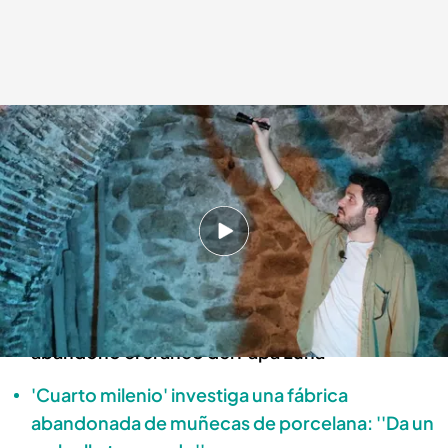
La nueva investigación de Nacho Navarro.
Cuarto Milenio
27 OCT 2024 - 22:15h.
Nuevo reportaje de 'Abandonalia' con Nacho
Navarro al frente
Nacho Navarro visita el palacete donde se
abandonó el cráneo del Papa Luna
'Cuarto milenio' investiga una fábrica
abandonada de muñecas de porcelana: ''Da un