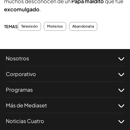
muchos desconocen de un
Papa maldito
que fue
excomulgado
.
TEMAS
Televisión
Misterios
Abandonalia
Nosotros
Corporativo
Programas
Más de Mediaset
Noticias Cuatro