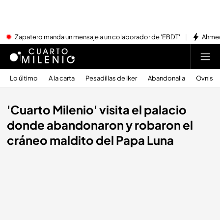
Zapatero manda un mensaje a un colaborador de 'EBDT'
Ahmed
Lo último
A la carta
Pesadillas de Iker
Abandonalia
Ovnis
'Cuarto Milenio' visita el palacio
donde abandonaron y robaron el
cráneo maldito del Papa Luna