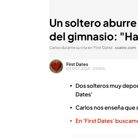
Un soltero aburre
del gimnasio: "Ha
Carlos durante su cita en 'First Dates'
.
cuatro.com
First Dates
03 OCT 2024 - 23:50h.
Dos solteros muy deport
Dates'
Carlos nos enseña que si
En 'First Dates' buscam