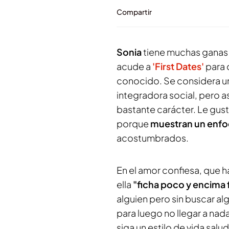
Compartir
Sonia
tiene muchas ganas d
acude a
'First Dates'
para 
conocido. Se considera un
integradora social, pero a
bastante carácter. Le gus
porque
muestran un enfoq
acostumbrados.
En el amor confiesa, que 
ella
"ficha poco y encima 
alguien pero sin buscar al
para luego no llegar a nad
siga un estilo de vida salu