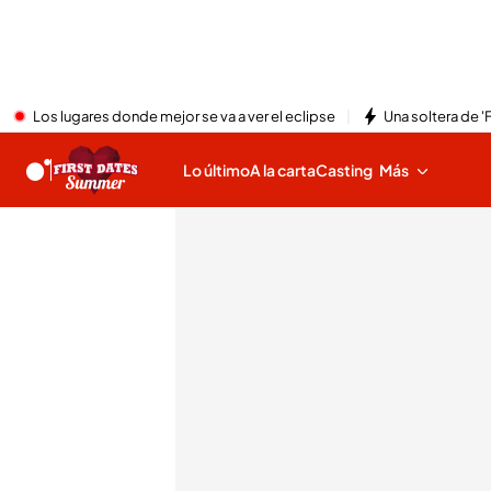
Los lugares donde mejor se va a ver el eclipse
Una soltera de '
Lo último
A la carta
Casting
Más