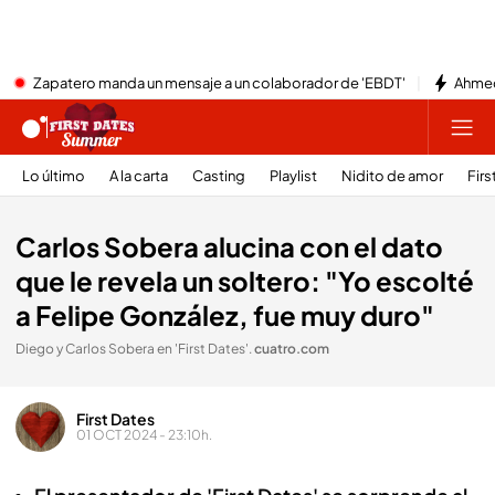
Zapatero manda un mensaje a un colaborador de 'EBDT'
Ahmed
Lo último
A la carta
Casting
Playlist
Nidito de amor
Firs
Carlos Sobera alucina con el dato
que le revela un soltero: "Yo escolté
a Felipe González, fue muy duro"
Diego y Carlos Sobera en 'First Dates'
.
cuatro.com
First Dates
01 OCT 2024 - 23:10h.