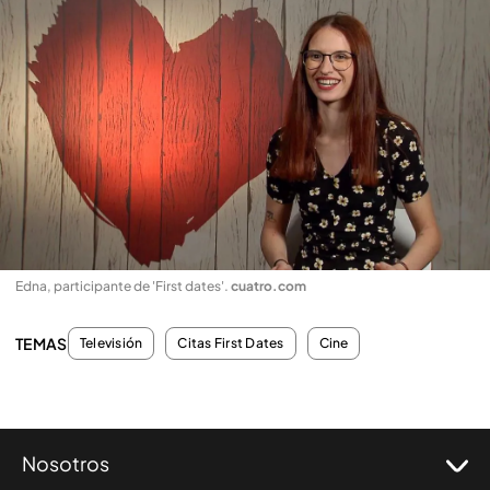
Edna, participante de 'First dates'
.
cuatro.com
TEMAS
Televisión
Citas First Dates
Cine
Nosotros