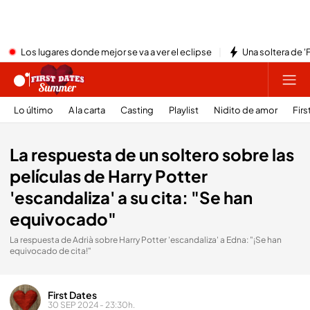
Los lugares donde mejor se va a ver el eclipse
Una soltera de '
Lo último
A la carta
Casting
Playlist
Nidito de amor
Firs
La respuesta de un soltero sobre las
películas de Harry Potter
'escandaliza' a su cita: "Se han
equivocado"
La respuesta de Adrià sobre Harry Potter 'escandaliza' a Edna: "¡Se han
equivocado de cita!"
First Dates
30 SEP 2024 - 23:30h.