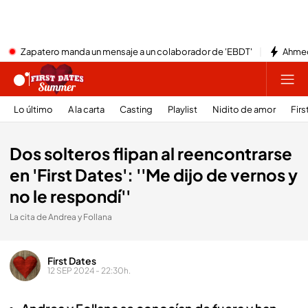
Zapatero manda un mensaje a un colaborador de 'EBDT'
Ahmed
Lo último
A la carta
Casting
Playlist
Nidito de amor
Firs
Dos solteros flipan al reencontrarse
en 'First Dates': ''Me dijo de vernos y
no le respondí''
La cita de Andrea y Follana
First Dates
12 SEP 2024 - 22:30h.