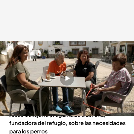
La reacción de Calleja tras la petición de la madre de Lorena
Volando voy
04 SEP 2024 - 23:39h.
'Volando voy' se ha involucrado mucho en el
proyecto de un refugio para perros
abandonados para impulsarlo
Jesús Calleja ha preguntado a Lorena,
fundadora del refugio, sobre las necesidades
para los perros