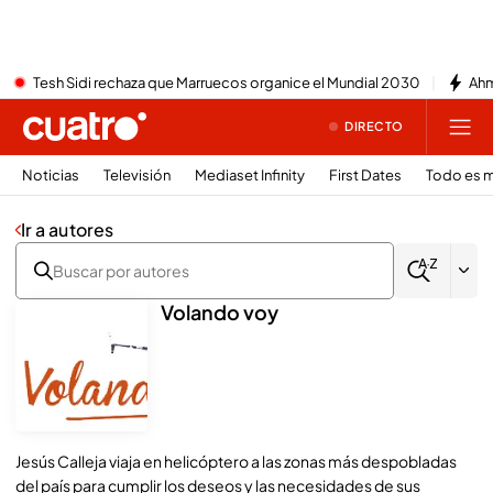
Tesh Sidi rechaza que Marruecos organice el Mundial 2030
Ahm
DIRECTO
Noticias
Televisión
Mediaset Infinity
First Dates
Todo es m
Ir a autores
Volando voy
Jesús Calleja viaja en helicóptero a las zonas más despobladas
del país para cumplir los deseos y las necesidades de sus