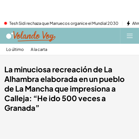
Tesh Sidi rechaza que Marruecos organice el Mundial 2030
Ahm
Lo último
A la carta
La minuciosa recreación de La
Alhambra elaborada en un pueblo
de La Mancha que impresiona a
Calleja: “He ido 500 veces a
Granada”