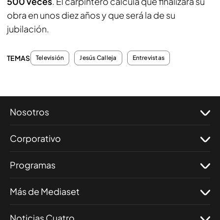
500 veces
. El carpintero calcula que finalizará su
obra en unos diez años y que será la de su
jubilación.
TEMAS
Televisión
Jesús Calleja
Entrevistas
Nosotros
Corporativo
Programas
Más de Mediaset
Noticias Cuatro