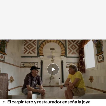
La minuciosa recreación de La Alhambra en el corazón de La Mancha
.
VOLANDO VOY
Volando voy
03 OCT 2024 - 02:45h.
José es un vecino de Villanueva de la Fuente
que lleva más de veinte años recreando La
Alhambra de Granada
El carpintero y restaurador enseña la joya