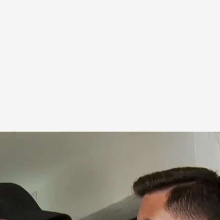
ían a un posible delito de daños: un experto lo
iempo'