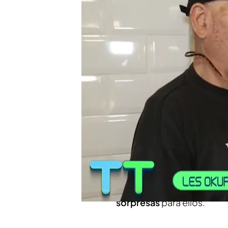
El programa de Cuatro 
depósito y lo rellenamos
Un okupa se pone viole
de su narcoedificio: "Es
Compartir
'Tiempo al tiempo'
se ha 
una
pareja de vecinos
a la
después de un periplo lar
domicilio. Pero fue en e
sorpresas
para ellos.