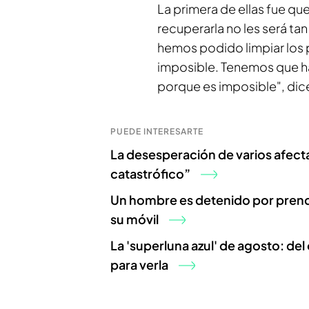
La primera de ellas fue qu
recuperarla no les será t
hemos podido limpiar los p
imposible. Tenemos que h
porque es imposible", dice
PUEDE INTERESARTE
La desesperación de varios afect
catastrófico”
Un hombre es detenido por prende
su móvil
La 'superluna azul' de agosto: de
para verla