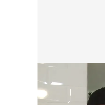
'Tiempo al tiempo'
Tiempo al Tiempo
20 AGO 2024 - 21:47h.
Los okupas se enfrentar
explica en 'Tiempo al t