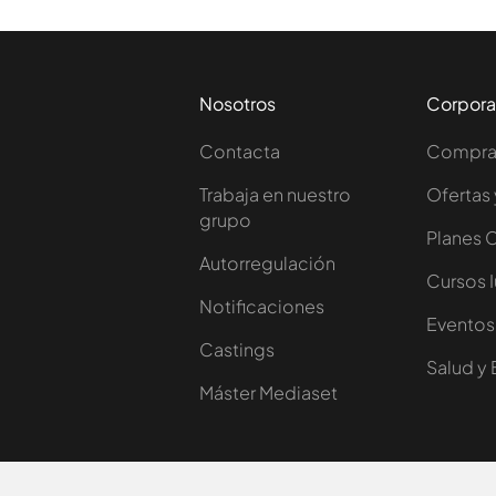
Nosotros
Corpora
Contacta
Comprar
Trabaja en nuestro
Ofertas 
grupo
Planes 
Autorregulación
Cursos 
Notificaciones
Eventos
Castings
Salud y 
Máster Mediaset