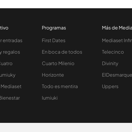
tivo
Programas
Más de Medi
 entradas
First Dates
Mediaset Infi
y regalos
En boca de todos
Telecinco
Cuatro
Cuarto Milenio
Divinity
Iumiuky
Horizonte
ElDesmarqu
 Mediaset
Todo es mentira
Uppers
Bienestar
Iumiuki