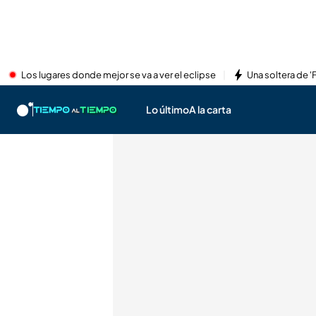
Los lugares donde mejor se va a ver el eclipse
Una soltera de '
Lo último
A la carta