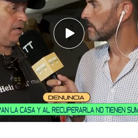
habla con dos vecinos afectados: "Tenemos un
 por la noche..."
nto contra los vecinos que estaban hablando
to es todos los días"
desplazado hasta Ibiza (España) para hablar con
 que
les han okupado su morada.
Finalmente, y
go y fatigoso, han conseguido recuperar el
se preciso momento cuando empezaron las