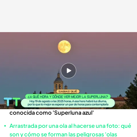
La 'superluna azul' de agosto: del origen de su nombre a los mejores
consejos para verla
Tiempo al Tiempo
19 AGO 2024 - 20:18h.
Llega la luna llena más grande y brillante del
año: así puedes disfrutarla
Mario Picazo explica el origen del nombre de la
conocida como 'Superluna azul'
Arrastrada por una ola al hacerse una foto: qué
son y cómo se forman las peligrosas 'olas