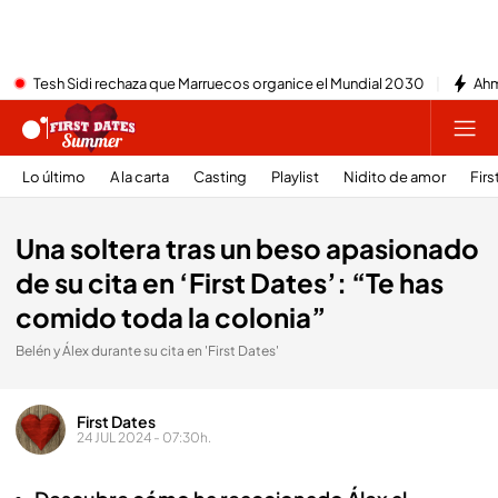
Tesh Sidi rechaza que Marruecos organice el Mundial 2030
Ahm
Lo último
A la carta
Casting
Playlist
Nidito de amor
Firs
Una soltera tras un beso apasionado
de su cita en ‘First Dates’: “Te has
comido toda la colonia”
Belén y Álex durante su cita en 'First Dates'
First Dates
24 JUL 2024 - 07:30h.