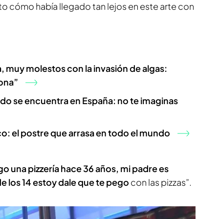
to cómo había llegado tan lejos en este arte con
, muy molestos con la invasión de algas:
zona”
do se encuentra en España: no te imaginas
co: el postre que arrasa en todo el mundo
go una pizzería hace 36 años, mi padre es
e los 14 estoy dale que te pego
con las pizzas”.