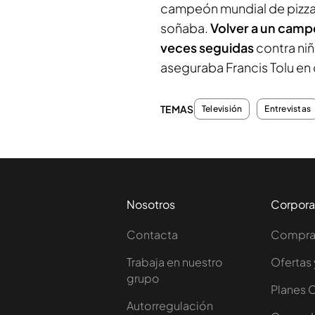
campeón mundial de pizza
soñaba.
Volver a un camp
veces seguidas
contra ni
aseguraba Francis Tolu en 
TEMAS
Televisión
Entrevistas
Nosotros
Corpora
Contacta
Comprar
Trabaja en nuestro
Ofertas 
grupo
Planes 
Autorregulación