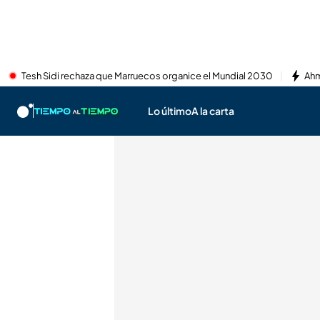
Tesh Sidi rechaza que Marruecos organice el Mundial 2030
Ahm
Lo último
A la carta