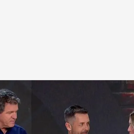
 en 'Tiempo al tiempo'
bata español de las pizzas y recientemente
acampeón del Mundo de Free Style en Parma