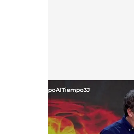
Francis Tolu, campeón mundial de pizza acrobática,
Tiempo al Tiempo
03 JUL 2024 - 20:41h.
Francis Tolu es un acró
coronado como el tetr