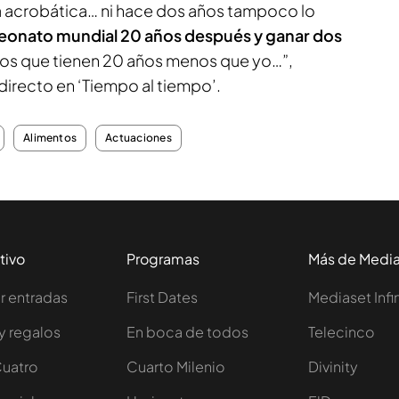
 acrobática… ni hace dos años tampoco lo
eonato mundial 20 años después y ganar dos
ños que tienen 20 años menos que yo…”,
directo en ‘Tiempo al tiempo’.
Alimentos
Actuaciones
tivo
Programas
Más de Medi
 entradas
First Dates
Mediaset Infi
y regalos
En boca de todos
Telecinco
Cuatro
Cuarto Milenio
Divinity