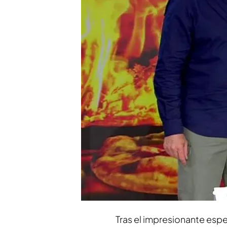
“Esto lo llevo de cuna, 
italiano y me enseñó, d
El menú más barato de E
euros
Compartir
Francis Tolu
, el
acróbata es
como el
tetracampeón de
plató de ‘Tiempo al tiemp
espectáculos
.
Tras el impresionante esp