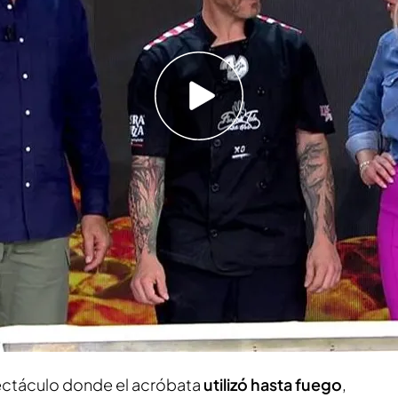
tengo una pizzería hace 36 años, mi padre es
esde los 14 estoy dale que te pego”
spaña: dos platos, agua, pan y postre por 3,5
pañol de las pizzas
y recientemente coronado
l Mundo de Free Style
en Parma, ha visitado el
o’ para
deleitar a todos con uno de sus
ectáculo donde el acróbata
utilizó hasta fuego
,