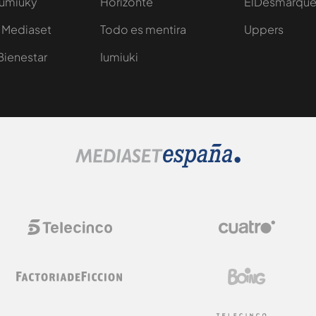
Iumiuky
Horizonte
ElDesmarqu
 Mediaset
Todo es mentira
Uppers
Bienestar
Iumiuki