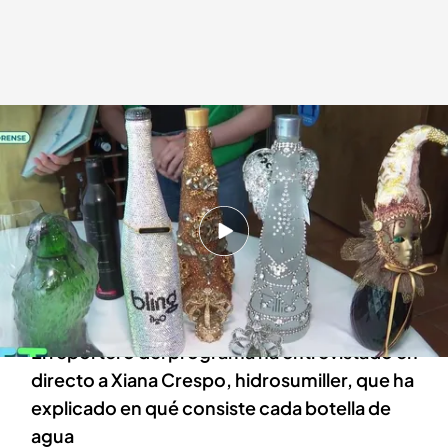
Un equipo de ‘Tiempo al tiempo’ , con las aguas más caras
Tiempo al Tiempo
30 MAY 2024 - 19:47h.
Un equipo de ‘Tiempo al tiempo’ visita un
restaurante gallego con la carta de aguas más
grande del mundo
El reportero del programa ha entrevistado en
directo a Xiana Crespo, hidrosumiller, que ha
explicado en qué consiste cada botella de
agua