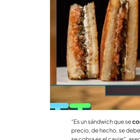
un sándwich que se co
Las tortillas de patata 
una de 18 kilos
Compartir
Un equipo de ‘Tiempo al t
donde se elabora el sánd
directo con el
jefe de coc
claves
de este delicioso m
“Es un sándwich que se
co
precio, de hecho, se debe a
se cobra es el caviar”, as