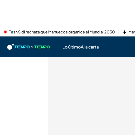
Tesh Sidi rechaza que Marruecos organice el Mundial 2030
Mar
Lo último
A la carta