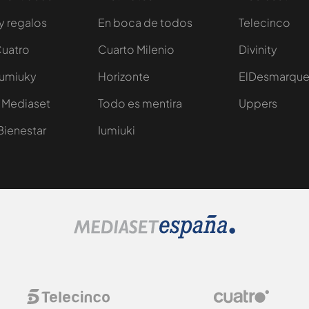
y regalos
En boca de todos
Telecinco
Cuatro
Cuarto Milenio
Divinity
Iumiuky
Horizonte
ElDesmarqu
 Mediaset
Todo es mentira
Uppers
Bienestar
Iumiuki