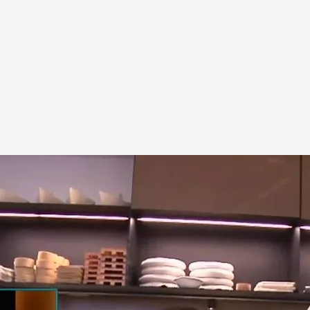
mpo'
 tiempo’ ha visitado el restaurante en Madrid
ndwich más caro de España
 charlado en directo con el jefe de cocina: “Es