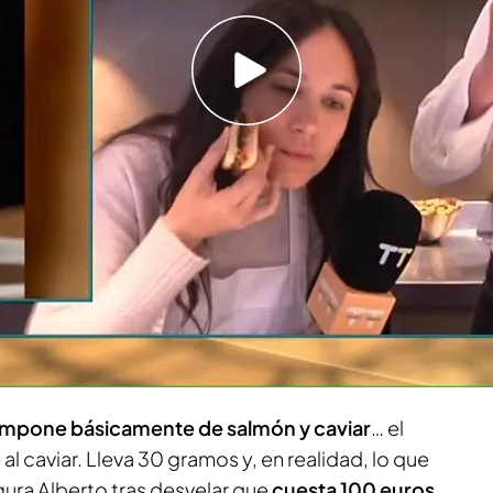
mpone básicamente de salmón y caviar”
más originales del mundo: de la deconstruida, a
iempo’ ha visitado
el restaurante en Madrid
wich más caro de España
y ha charlado en
ina, Alberto Pacheco
, que ha dado todas
las
anjar.
mpone básicamente de salmón y caviar
… el
l caviar. Lleva 30 gramos y, en realidad, lo que
egura Alberto tras desvelar que
cuesta 100 euros
.