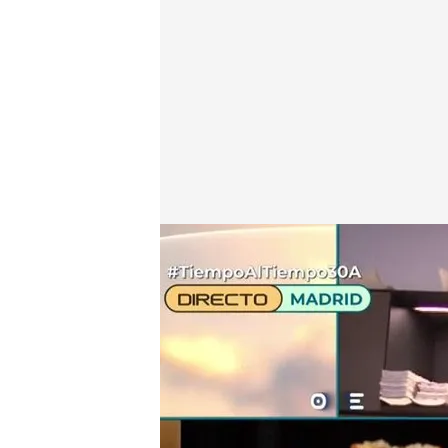
Alberto Pacheco, jefe de cocina, en 'Tiempo al tie
Tiempo al Tiempo
30 ABR 2024 - 19:58h.
Un equipo de ‘Tiempo al
donde se elabora el sá
La reportera de ‘TAT’ ha