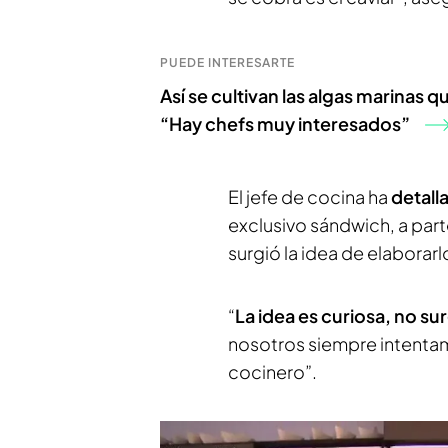
PUEDE INTERESARTE
Así se cultivan las algas marinas 
“Hay chefs muy interesados”
El jefe de cocina ha
detall
exclusivo sándwich, a part
surgió la idea de elaborarl
“
La idea es curiosa, no s
nosotros siempre intentam
cocinero”.