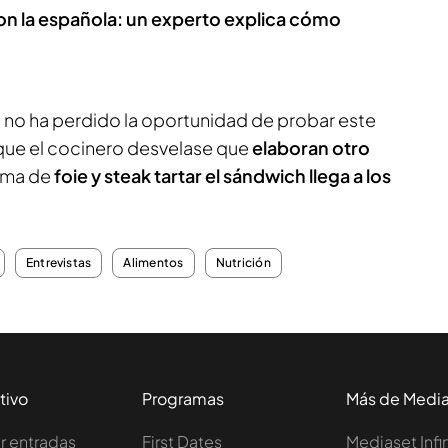
con la española: un experto explica cómo
 no ha perdido la oportunidad de probar este
que el cocinero desvelase que
elaboran otro
ema de
foie y steak tartar el sándwich llega a los
Entrevistas
Alimentos
Nutrición
tivo
Programas
Más de Medi
 entradas
First Dates
Mediaset Infi