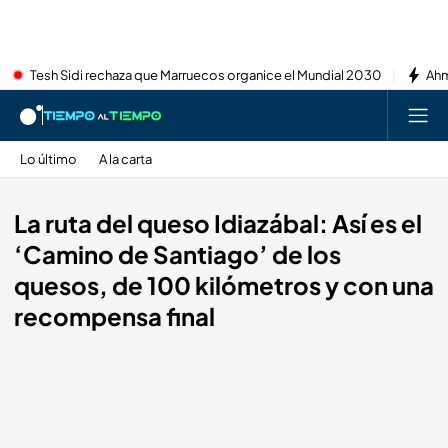
Tesh Sidi rechaza que Marruecos organice el Mundial 2030
Ahm
Lo último
A la carta
La ruta del queso Idiazábal: Así es el
‘Camino de Santiago’ de los
quesos, de 100 kilómetros y con una
recompensa final