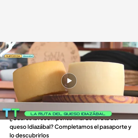
La ruta del queso Idiazábal
.
TIEMPO AL TIEMPO
Tiempo al Tiempo
02 MAY 2024 - 19:48h.
Amantes del queso, estáis de suerte: Así es la
ruta de 100 kilómetros en la que podéis
degustar distintas clases
¿Cuál es la recompensa final de la ruta del
queso Idiazábal? Completamos el pasaporte y
lo descubrirlos