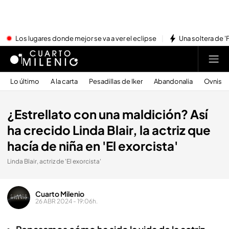
Los lugares donde mejor se va a ver el eclipse
Una soltera de '
Lo último
A la carta
Pesadillas de Iker
Abandonalia
Ovnis
¿Estrellato con una maldición? Así
ha crecido Linda Blair, la actriz que
hacía de niña en 'El exorcista'
Linda Blair, actriz de 'El exorcista'
Cuarto Milenio
26 ABR 2024 - 19:06h.