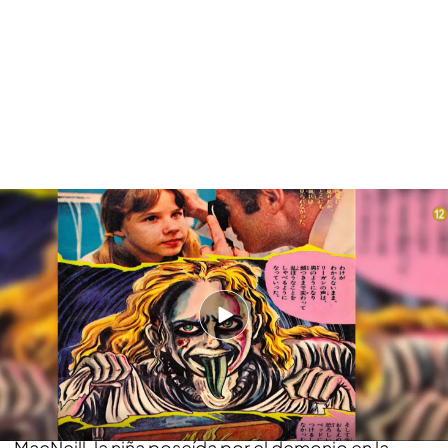
Iker Jiménez rememora 'El exorcista' 50 años después de su primera
proyección en España: el domingo a las 21.45 horas en 'Cuarto Milenio'
PUEDE INTERESARTE
Ocho curiosidades de la película 'El exorcista':
una revolución rodeada de fenómenos
paranormales
Linda Blair fue la actriz que dio vida a Regan
MacNeill, la niña poseída por el demonio en la