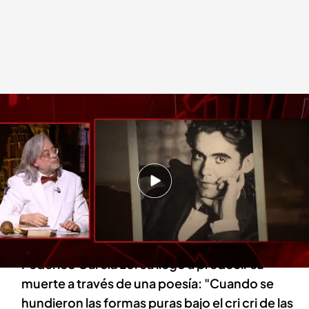
Federico García Lorca
Cuarto Milenio
15 ABR 2024 - 00:10h.
Víctor Amela y Ana Iris Simón visitan 'Cuarto
milenio' para analizar la figura de uno de
nuestros más ilustres personajes
Federico García Lorca llegó a predecir su
muerte a través de una poesía: "Cuando se
hundieron las formas puras bajo el cri cri de las