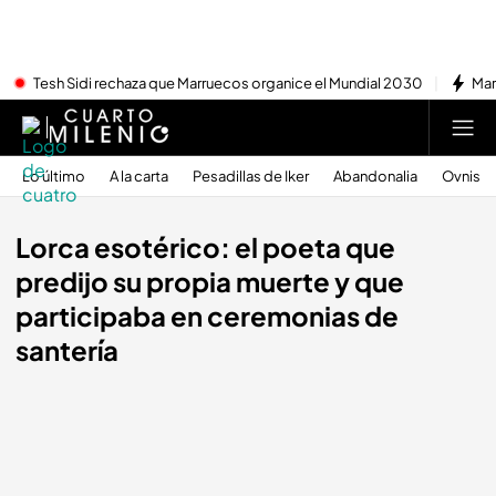
Tesh Sidi rechaza que Marruecos organice el Mundial 2030
Mar
Lo último
A la carta
Pesadillas de Iker
Abandonalia
Ovnis
Lorca esotérico: el poeta que
predijo su propia muerte y que
participaba en ceremonias de
santería