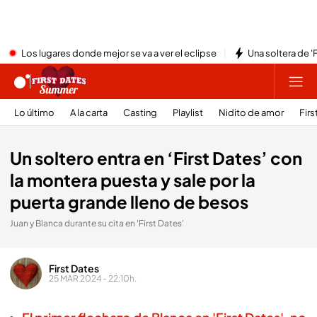
Los lugares donde mejor se va a ver el eclipse
Una soltera de '
Lo último
A la carta
Casting
Playlist
Nidito de amor
Firs
Un soltero entra en ‘First Dates’ con
la montera puesta y sale por la
puerta grande lleno de besos
Juan y Blanca durante su cita en 'First Dates'
First Dates
25 MAR 2024 - 22:10h.