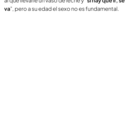
al que llevarle un vaso de leche y “
si hay que ir, se
va
”, pero a su edad el sexo no es fundamental.