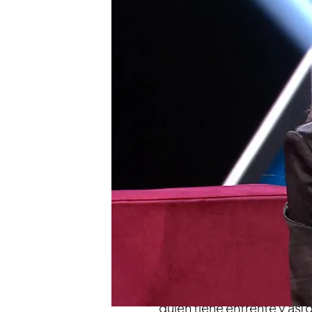
Blanca Suárez: "Me tuve
bloqueé en medio de la
Así consiguió salir ade
"colapsada" en medio d
Dani Martínez te cuenta
Hermanos', muy pronto
Compartir
Si algo tiene
'Martínez y 
completo y cuentan exper
contado antes en televisi
todo, de Dani Martínez, co
quien tiene enfrente y así