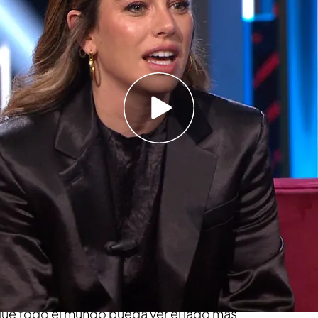
 que sentar en el suelo de cristal porque me
 pasarela"
lante Blanca Suárez cuando se encontraba
el vértigo que estaba sufriendo
 en 30 segundos de qué va 'Martínez y
 estreno en Cuatro
Hermanos'
es que los invitados se sueltan por
iencias que muy probablemente no las hayan
ón. Esa es la magia de este programa y sobre
n una gran facilidad para exprimir al máximo a
 que todo el mundo pueda ver el lado más