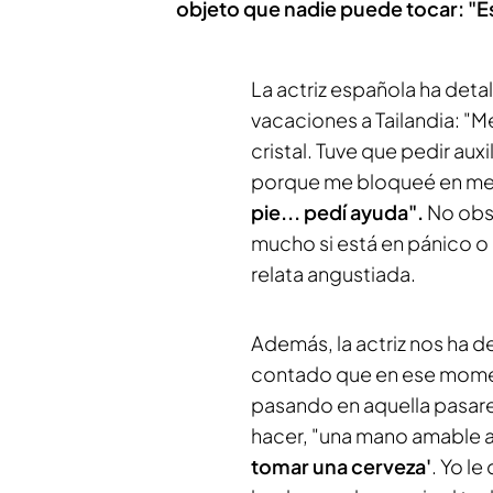
objeto que nadie puede tocar: "Es
La actriz española ha deta
vacaciones a Tailandia: "Me
cristal. Tuve que pedir aux
porque me bloqueé en med
pie... pedí ayuda".
No obst
mucho si está en pánico o 
relata angustiada.
Además, la actriz nos ha
contado que en ese momen
pasando en aquella pasarel
hacer, "una mano amable a
tomar una cerveza'
. Yo le