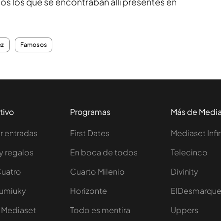
os los que se encontraban allí presentes en
ez
Famosos
tivo
Programas
Más de Medi
 entradas
First Dates
Mediaset Infi
y regalos
En boca de todos
Telecinco
Cuatro
Cuarto Milenio
Divinity
Iumiuky
Horizonte
ElDesmarqu
 Mediaset
Todo es mentira
Uppers