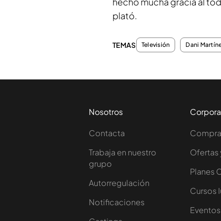
hecho mucha gracia al tod
plató.
TEMAS
Televisión
Dani Martín
Nosotros
Corpora
Contacta
Comprar
Trabaja en nuestro
Ofertas 
grupo
Planes 
Autorregulación
Cursos 
Notificaciones
Eventos