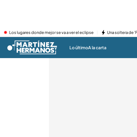
Los lugares donde mejor se va a ver el eclipse
Una soltera de '
Lo último
A la carta