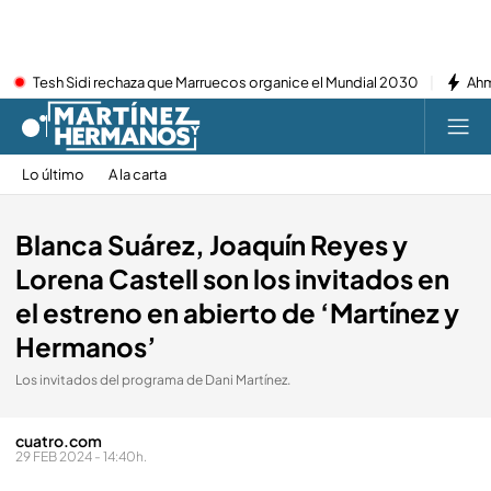
Tesh Sidi rechaza que Marruecos organice el Mundial 2030
Ahm
Lo último
A la carta
Blanca Suárez, Joaquín Reyes y
Lorena Castell son los invitados en
el estreno en abierto de ‘Martínez y
Hermanos’
Los invitados del programa de Dani Martínez.
cuatro.com
29 FEB 2024 - 14:40h.