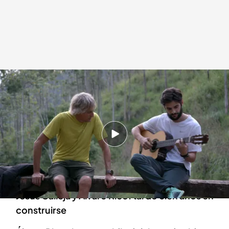
Álvaro Rico junto a Jesús Calleja.
Planeta Calleja
13 FEB 2024 - 00:50h.
Las preferencias musicales de Álvaro Rico: "Me
gusta el flamenco"
Así es la estación de tren en la que han estado
Jesús Calleja y Álvaro Rico: tardó cien años en
construirse