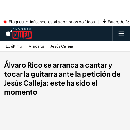
El agricultor influencer estalla contra los políticos
Faten, de 26
Lo último
A la carta
Jesús Calleja
Álvaro Rico se arranca a cantar y
tocar la guitarra ante la petición de
Jesús Calleja: este ha sido el
momento