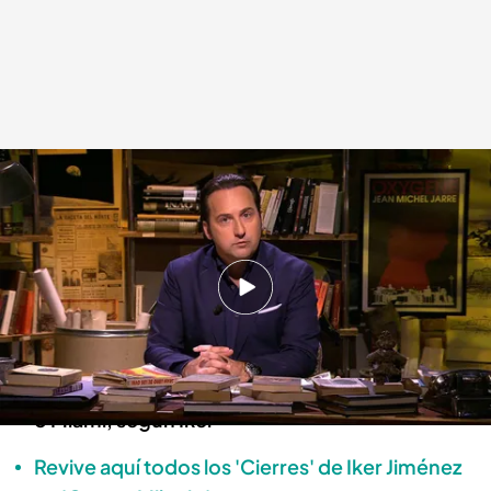
El cierre de Iker: sobre los Estados Unidos
Cuarto Milenio
22 ENE 2024 - 00:00h.
Iker Jiménez reflexiona sobre varias ciudades
de los Estados Unidos
Las luces y sombras de Las Vegas, Nueva York
o Miami, según Iker
Revive aquí todos los 'Cierres' de Iker Jiménez