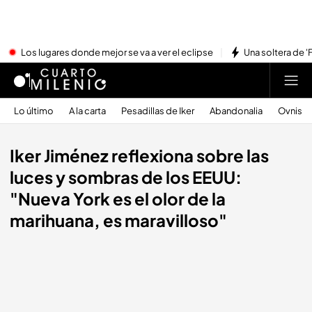
Los lugares donde mejor se va a ver el eclipse
Una soltera de '
Lo último
A la carta
Pesadillas de Iker
Abandonalia
Ovnis
Iker Jiménez reflexiona sobre las
luces y sombras de los EEUU:
"Nueva York es el olor de la
marihuana, es maravilloso"