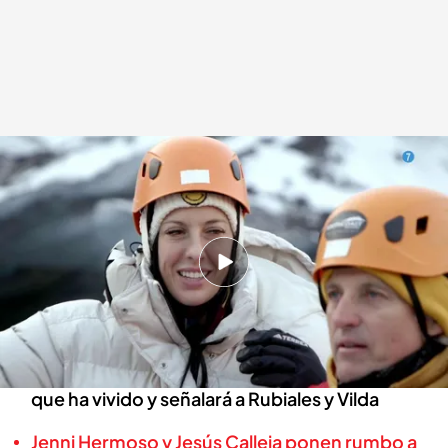
Jenni Hermoso cuenta toda la verdad en el estreno de 'Planeta Calleja', el
próximo lunes a las 22.50 h. en Cuatro
Planeta Calleja
11 ENE 2024 - 22:39h.
No te pierdas su viaje por Islandia, el lunes 15 de
enero a las 22.50 horas en Cuatro
Jennifer Hermoso hablará del complicado año
que ha vivido y señalará a Rubiales y Vilda
Jenni Hermoso y Jesús Calleja ponen rumbo a