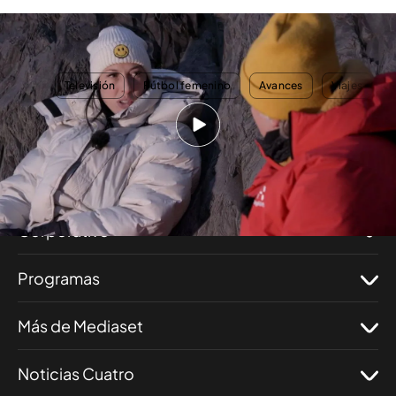
Avance | Jenni Hermoso, sobre Vilda: "Nos obligaba a dejar abiertas las
puertas de las habitaciones"
TEMAS
Televisión
Fútbol femenino
Avances
Viajes
Nosotros
Corporativo
Programas
Más de Mediaset
Noticias Cuatro