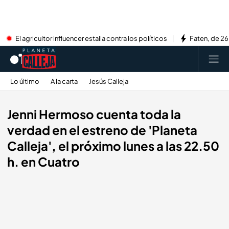
El agricultor influencer estalla contra los políticos
Faten, de 26
Lo último
A la carta
Jesús Calleja
Jenni Hermoso cuenta toda la
verdad en el estreno de 'Planeta
Calleja', el próximo lunes a las 22.50
h. en Cuatro