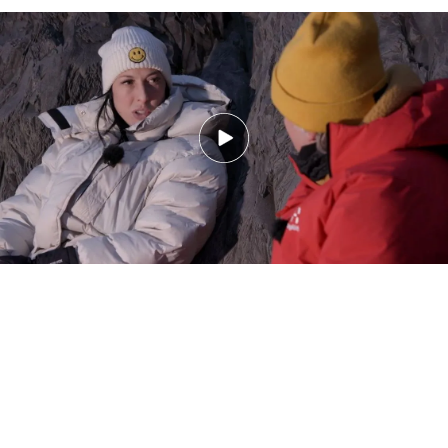
Avance | Jenni Hermoso, sobre Vilda: "Nos obligaba a dejar abiertas las
puertas de las habitaciones"
Además, Jennifer Hermoso
contará por primera
vez en televisión
anécdotas que habría sufrido
junto a sus compañeras
, señalando directamente
a
Jorge Vilda
.