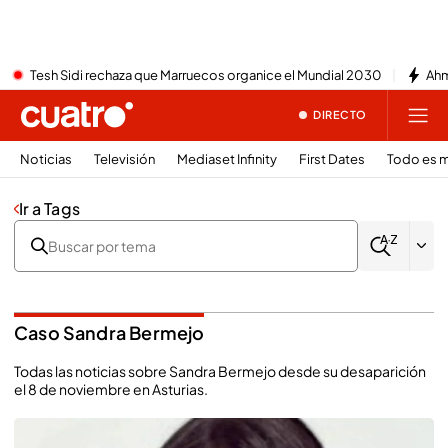
Tesh Sidi rechaza que Marruecos organice el Mundial 2030
Ahm
DIRECTO
Noticias
Televisión
Mediaset Infinity
First Dates
Todo es m
Ir a Tags
Caso Sandra Bermejo
Todas las noticias sobre Sandra Bermejo desde su desaparición
el 8 de noviembre en Asturias.