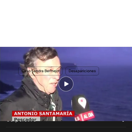
El pescador que ha encontrado los restos humanos en la zona donde
desapareció Sandra Bermejo: “Impresiona”
TEMAS
Caso Sandra Bermejo
Desapariciones
Nosotros
Corporativo