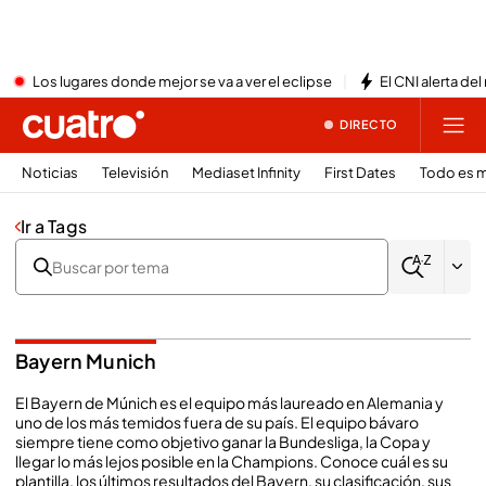
Los lugares donde mejor se va a ver el eclipse
El CNI alerta del
DIRECTO
Noticias
Televisión
Mediaset Infinity
First Dates
Todo es m
Ir a Tags
Bayern Munich
El Bayern de Múnich es el equipo más laureado en Alemania y
uno de los más temidos fuera de su país. El equipo bávaro
siempre tiene como objetivo ganar la Bundesliga, la Copa y
llegar lo más lejos posible en la Champions. Conoce cuál es su
plantilla, los últimos resultados del Bayern, su clasificación, sus