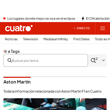
Los lugares donde mejor se va a ver el eclipse
El CNI alerta del
DIRECTO
Noticias
Televisión
Mediaset Infinity
First Dates
Todo es m
Ir a Tags
Aston Martin
Toda la información relacionada con Aston Martin F1 en Cuatro.