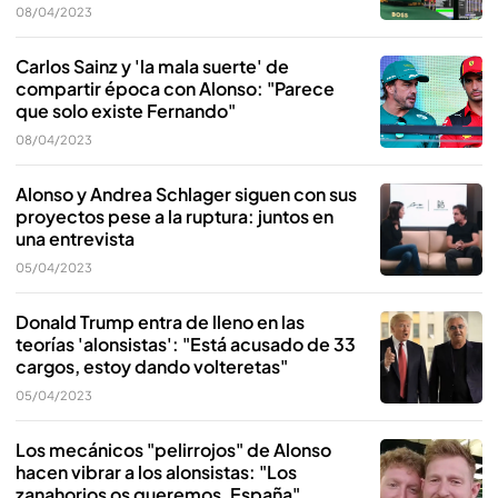
08/04/2023
Carlos Sainz y 'la mala suerte' de
compartir época con Alonso: "Parece
que solo existe Fernando"
08/04/2023
Alonso y Andrea Schlager siguen con sus
proyectos pese a la ruptura: juntos en
una entrevista
05/04/2023
Donald Trump entra de lleno en las
teorías 'alonsistas': "Está acusado de 33
cargos, estoy dando volteretas"
05/04/2023
Los mecánicos "pelirrojos" de Alonso
hacen vibrar a los alonsistas: "Los
zanahorios os queremos, España"