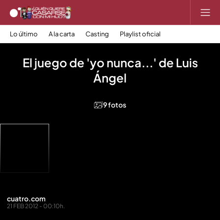
Lo último
A la carta
Casting
Playlist oficial
El juego de 'yo nunca...' de Luis
Ángel
9 fotos
cuatro.com
21 FEB 2012 - 00:10h.