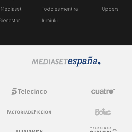
 Mediaset
Todo es mentira
Uppers
Bienestar
Iumiuki