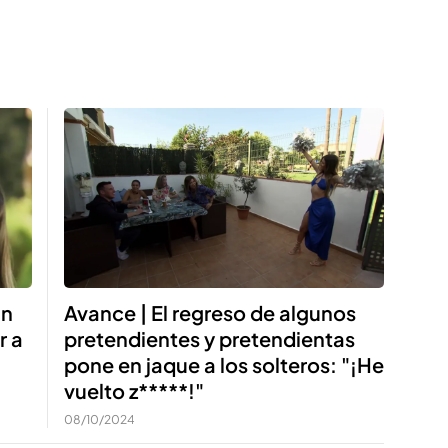
Avance | El regreso de algunos
án
pretendientes y pretendientas
r a
pone en jaque a los solteros: "¡He
vuelto z*****!"
08/10/2024