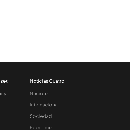
aset
Noticias Cuatro
nity
Nacional
Internacional
Sociedad
e
Economía