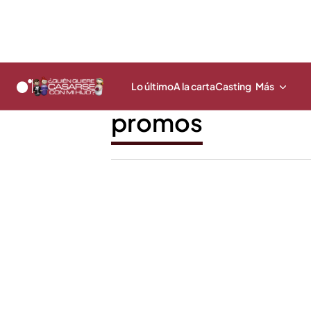
Lo último
A la carta
Casting
Más
promos