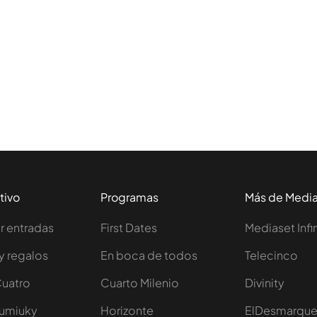
tivo
Programas
Más de Medi
 entradas
First Dates
Mediaset Infi
y regalos
En boca de todos
Telecinco
Cuatro
Cuarto Milenio
Divinity
Iumiuky
Horizonte
ElDesmarqu