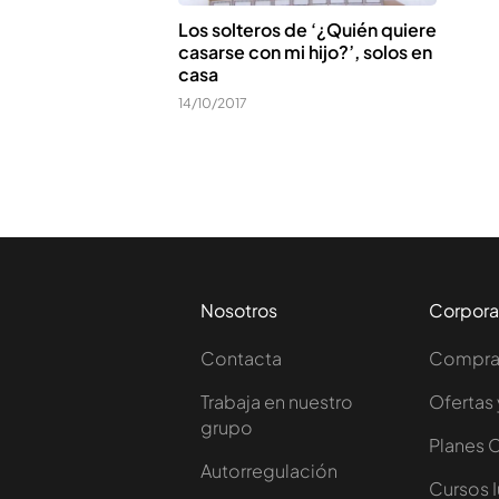
Los solteros de ‘¿Quién quiere
casarse con mi hijo?’, solos en
casa
14/10/2017
Nosotros
Corpora
Contacta
Comprar
Trabaja en nuestro
Ofertas 
grupo
Planes 
Autorregulación
Cursos 