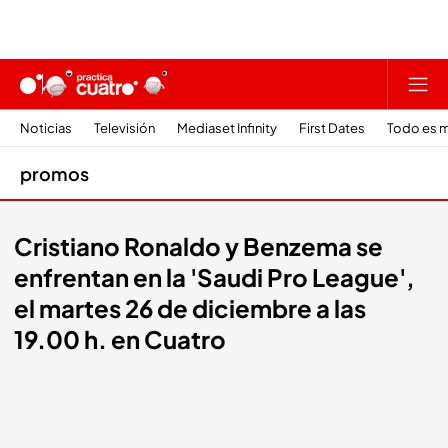
Noticias
Televisión
Mediaset Infinity
First Dates
Todo es m
promos
Cristiano Ronaldo y Benzema se
enfrentan en la 'Saudi Pro League',
el martes 26 de diciembre a las
19.00 h. en Cuatro