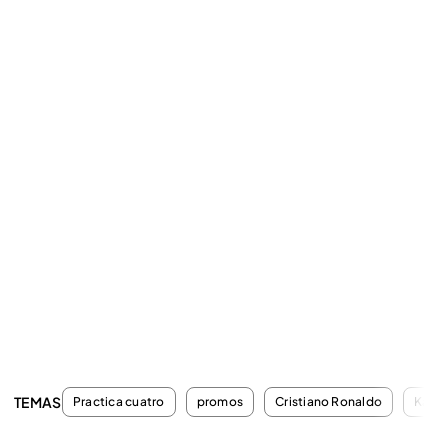
TEMAS
Practica cuatro
promos
Cristiano Ronaldo
Kari