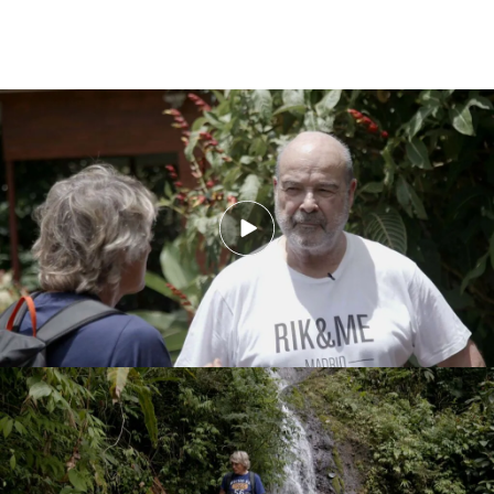
Calleja caza a Resines diciendo que no va a hacer rápel.
Cuando volvió con Calleja, el aventurero le contó
que le habían escuchado y le pidió que esas dudas
se las expusiera a él. Resines reconoció que no
quería hacer la actividad, por lo que acabó
esperando a su compañero en la parte baja de la
cascada
haciéndose “un Bertín”
.