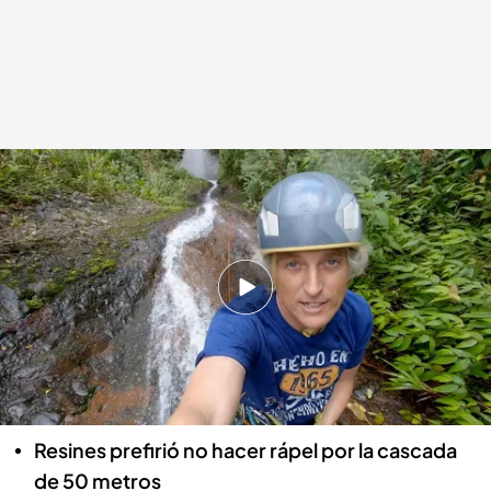
La dedicatoria de Jesús Calleja a su hermano fallecido.
cuatro.com
15 FEB 2022 - 01:01h.
Jesús Calleja se fue de viaje a Costa Rica con
Antonio Resines
Julián, el hermano de Jesús Calleja, falleció de
cáncer
Resines prefirió no hacer rápel por la cascada
de 50 metros