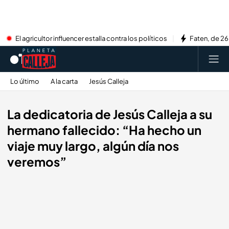
El agricultor influencer estalla contra los políticos
Faten, de 26
Lo último
A la carta
Jesús Calleja
La dedicatoria de Jesús Calleja a su
hermano fallecido: “Ha hecho un
viaje muy largo, algún día nos
veremos”