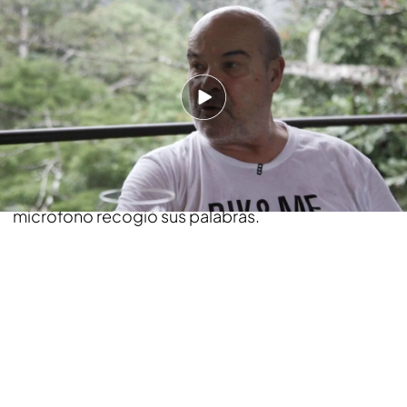
Resines no quiere hacer rapel
Resines aceptó hacer varias actividades de lo más
retadoras, pero cuando Jesús Calleja le expuso
que la última aventura era descender por una
cascada de 50 metros haciendo rapel. El actor no
dijo que no directamente, pero le
comentó a su
mujer que no quería seguir adelante
y el
micrófono recogió sus palabras.