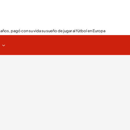
 años, pagó con su vida su sueño de jugar al fútbol en Europa
s