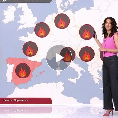
año, se han quemado más de 26.858 hectáreas
 ha tenido más fuegos.
ropa: anomalías de hasta 15º en pleno mes de
n la vista puesta en más puntos porque
las altas
o de golpe el peligro de incendio esta
variaciones de más de 10 grados en las máximas
amino de los 40. La zona más peligrosa está hoy
rcoles la cosa va a más.