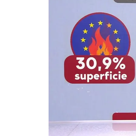
26 MAY 2026 - 21:20h.
En lo que llevamos de 
en España: solo Francia
El mapa del calor en Eu
mayo
Compartir
Pendientes de Doñana y co
temperaturas han disparad
semana
. Estamos viendo 
de una semana para otra c
justo en Doñana y este mié