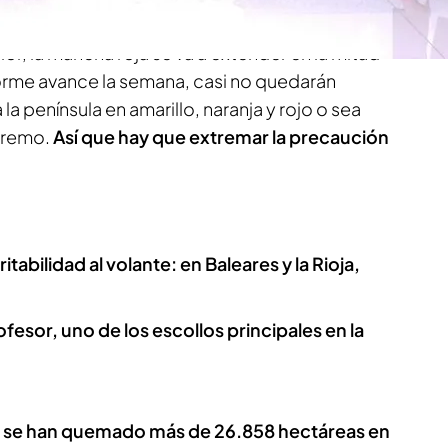
lor, la mancha roja se va a extender en la mitad
forme avance la semana, casi no quedarán
la península en amarillo, naranja y rojo o sea
xtremo.
Así que hay que extremar la precaución
tabilidad al volante: en Baleares y la Rioja,
ofesor, uno de los escollos principales en la
,
se han quemado más de 26.858 hectáreas en