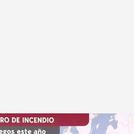
 país
.
Cuatro