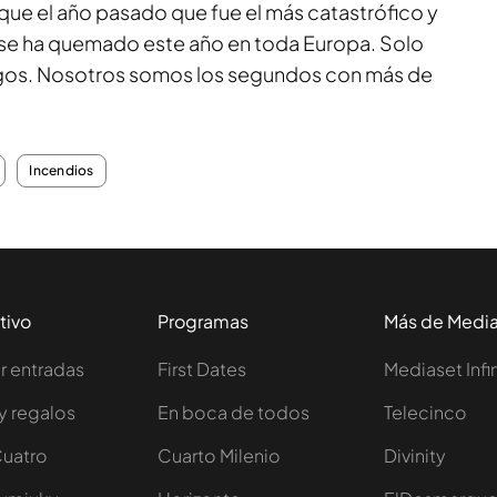
que el año pasado que fue el más catastrófico y
 se ha quemado este año en toda Europa. Solo
egos. Nosotros somos los segundos con más de
Incendios
tivo
Programas
Más de Medi
 entradas
First Dates
Mediaset Infi
y regalos
En boca de todos
Telecinco
Cuatro
Cuarto Milenio
Divinity