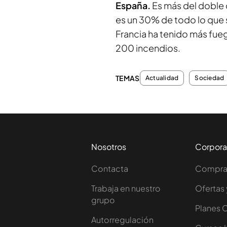
España.
Es más del doble 
es un 30% de todo lo que
Francia ha tenido más fu
200 incendios.
TEMAS
Actualidad
Sociedad
Nosotros
Corpora
Contacta
Comprar
Trabaja en nuestro
Ofertas 
grupo
Planes 
Autorregulación