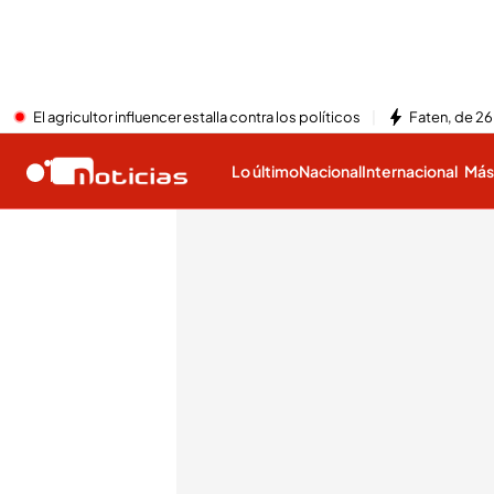
El agricultor influencer estalla contra los políticos
Faten, de 26
Lo último
Nacional
Internacional
Má