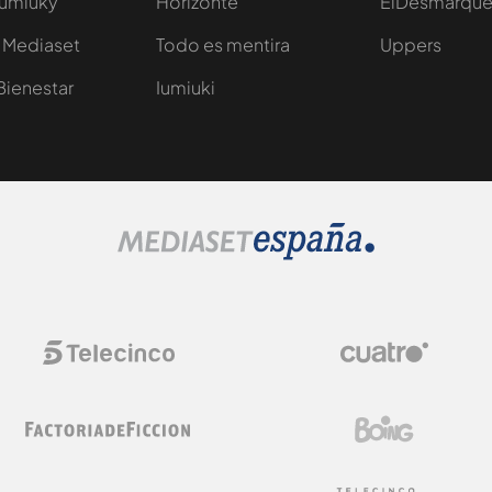
Iumiuky
Horizonte
ElDesmarqu
 Mediaset
Todo es mentira
Uppers
Bienestar
Iumiuki