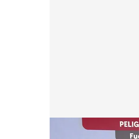
El 30% de lo quemado en Europa ha sido en nuestro
Beatriz Benayas