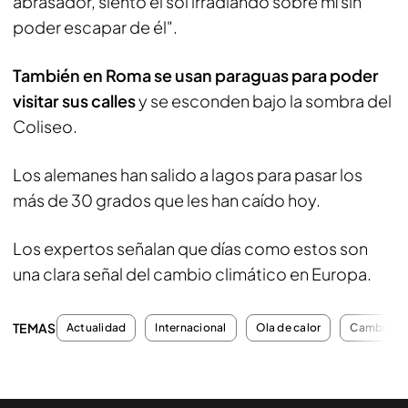
abrasador, siento el sol irradiando sobre mí sin
poder escapar de él".
También en Roma se usan paraguas para poder
visitar sus calles
y se esconden bajo la sombra del
Coliseo.
Los alemanes han salido a lagos para pasar los
más de 30 grados que les han caído hoy.
Los expertos señalan que días como estos son
una clara señal del cambio climático en Europa.
TEMAS
Actualidad
Internacional
Ola de calor
Cambio cl