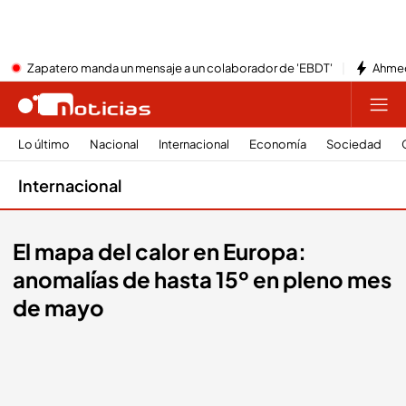
Zapatero manda un mensaje a un colaborador de 'EBDT'
Ahmed
Lo último
Nacional
Internacional
Economía
Sociedad
Internacional
El mapa del calor en Europa:
anomalías de hasta 15º en pleno mes
de mayo