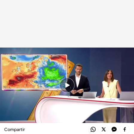
El mapa del calor en Europa en un mayo de récord
.
Cuatro
Redacción digital Noticias Cuatro
26 MAY 2026 - 21:16h.
Los expertos señalan que días como estos son
una clara señal del cambio climático en
Europa.
Compartir