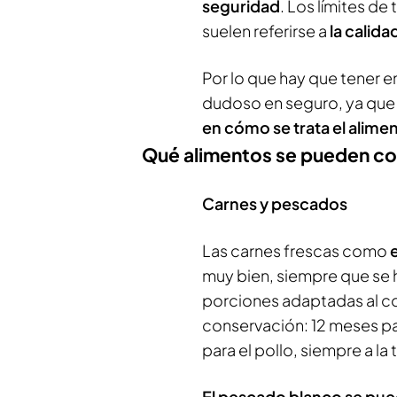
seguridad
. Los límites d
suelen referirse a
la calida
Por lo que hay que tener 
dudoso en seguro, ya qu
en cómo se trata el alime
Qué alimentos se pueden co
Carnes y pescados
Las carnes frescas como
muy bien, siempre que se
porciones adaptadas al c
conservación: 12 meses p
para el pollo, siempre a l
El pescado blanco se pue