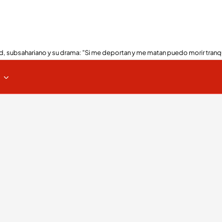
, subsahariano y su drama: "Si me deportan y me matan puedo morir tranq
s