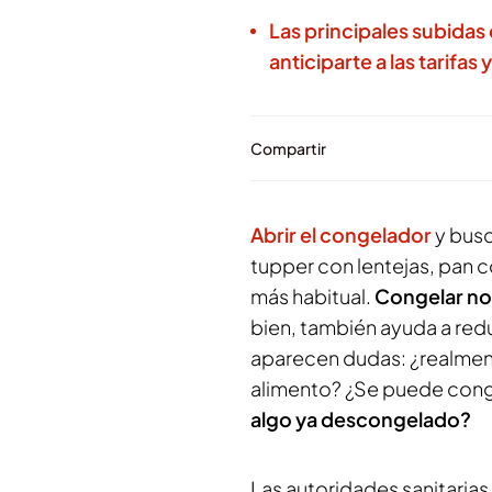
Las principales subida
anticiparte a las tarifas
Compartir
Abrir el congelador
y busc
tupper con lentejas, pan c
más habitual.
Congelar no
bien, también ayuda a red
aparecen dudas: ¿realmente
alimento? ¿Se puede con
algo ya descongelado?
Las autoridades sanitarias