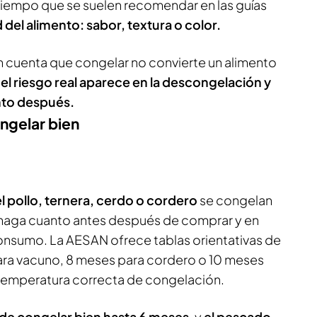
e tiempo que se suelen recomendar en las guías
d del alimento: sabor, textura o color.
en cuenta que congelar no convierte un alimento
e
el riesgo real aparece en la descongelación y
nto después.
ngelar bien
el pollo, ternera, cerdo o cordero
se congelan
 haga cuanto antes después de comprar y en
onsumo. La AESAN ofrece tablas orientativas de
ara vacuno, 8 meses para cordero o 10 meses
a temperatura correcta de congelación.
de congelar bien hasta 6 meses
, y
el pescado