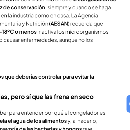
az de conservación
, siempre y cuando se haga
en la industria como en casa. La Agencia
entaria y Nutrición (
AESAN
) recuerda que
 -18ºC o menos
inactiva los microorganismos
o causar enfermedades, aunque no los
s que deberías controlar para evitar la
as, pero sí que las frena en seco
ber para entender por qué el congelador es
gela el agua de los alimentos
y, al hacerlo,
 mayoría de las bacterias y hongos
que