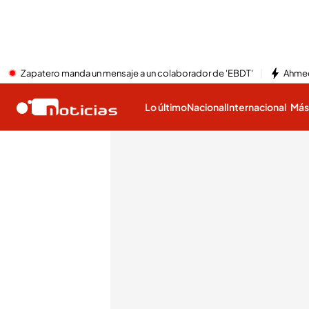
Zapatero manda un mensaje a un colaborador de 'EBDT'
Ahmed
Lo último
Nacional
Internacional
Má