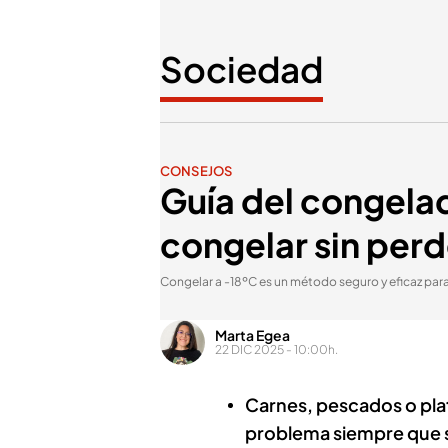
Sociedad
CONSEJOS
Guía del congela
congelar sin perd
Congelar a -18ºC es un método seguro y eficaz par
Marta Egea
22 DIC 2025 - 10:00h.
Carnes, pescados o pla
problema siempre que 