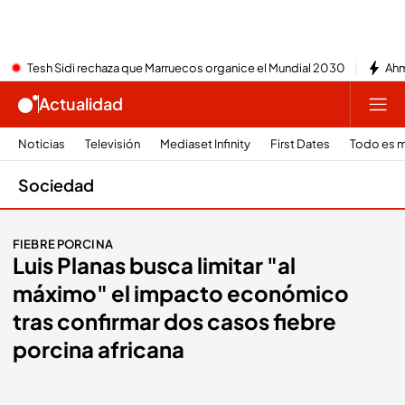
Tesh Sidi rechaza que Marruecos organice el Mundial 2030
Ahm
Actualidad
Noticias
Televisión
Mediaset Infinity
First Dates
Todo es m
Sociedad
FIEBRE PORCINA
Luis Planas busca limitar "al
máximo" el impacto económico
tras confirmar dos casos fiebre
porcina africana