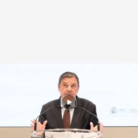
Luis Planas confirma dos casos de fiebre porcina africana
.
Imagen: EP |
Vídeo: Noticias Cuatro
Redacción digital Noticias Cuatro
29 NOV 2025 - 14:50h.
Los jabalíes muertos por peste porcina
africana han sido hallados en la montaña de
Collserola, en Barcelona