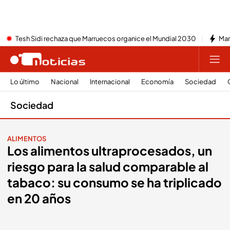
Tesh Sidi rechaza que Marruecos organice el Mundial 2030
Mar
Lo último
Nacional
Internacional
Economía
Sociedad
Sociedad
ALIMENTOS
Los alimentos ultraprocesados, un
riesgo para la salud comparable al
tabaco: su consumo se ha triplicado
en 20 años