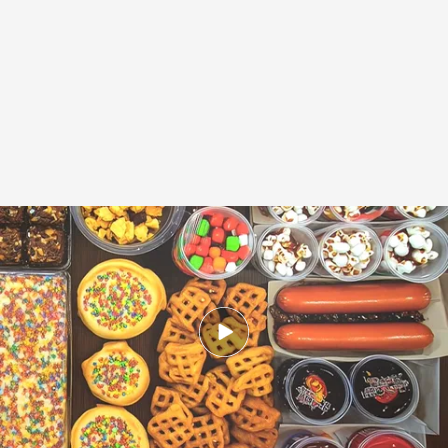
Alimentos ultraprocesados
.
Redacción digital Noticias Cuatro
Patricia Pereda
Redacción digital Noticias Cuatro
19 NOV 2025 - 16:48h.
El consumo creciente de los alimentos
ultraprocesados está relacionado con el
aumento de enfermedades crónicas
El uso irresponsable de los antibióticos dispara