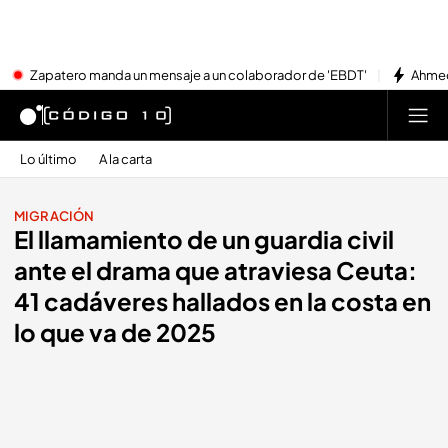
Zapatero manda un mensaje a un colaborador de 'EBDT'
Ahmed
Lo último
A la carta
MIGRACIÓN
El llamamiento de un guardia civil
ante el drama que atraviesa Ceuta:
41 cadáveres hallados en la costa en
lo que va de 2025