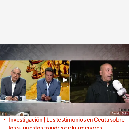
El llamamiento del sindicato de guardias civiles ante el drama migratorio
de Ceuta
.
cuatro.es
Miguel Salazar
Madrid, 12 NOV 2025 - 01:21h.
Desde el sindicato Asociación Unificada de la
Guardia Civil (AUGC) exigen más medios ante
el descontrol
Investigación | Los testimonios en Ceuta sobre
los supuestos fraudes de los menores