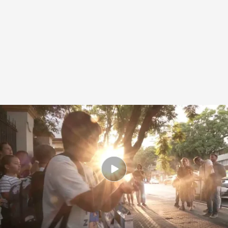
Muchos colegios no tienen climatización
.
IMAGEN: José Ángel Casado
Redacción digital Noticias Cuatro
18 SEP 2025 - 20:21h.
Los sindicatos denuncian que la ley de
bioclimatización de Andalucía no se está
cumpliendo