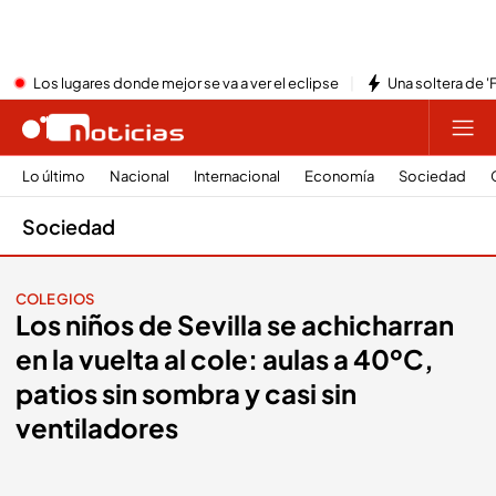
Los lugares donde mejor se va a ver el eclipse
Una soltera de '
Lo último
Nacional
Internacional
Economía
Sociedad
Sociedad
COLEGIOS
Los niños de Sevilla se achicharran
en la vuelta al cole: aulas a 40ºC,
patios sin sombra y casi sin
ventiladores