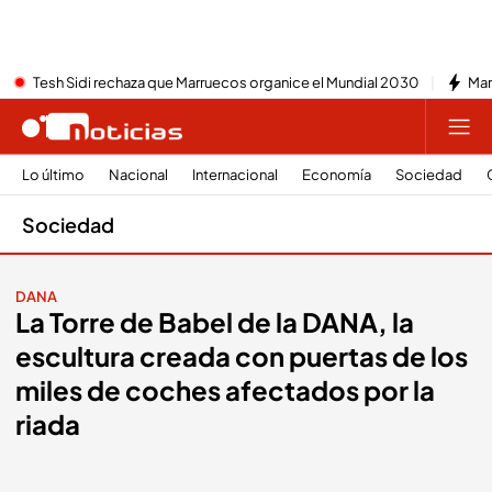
Tesh Sidi rechaza que Marruecos organice el Mundial 2030
Mar
Lo último
Nacional
Internacional
Economía
Sociedad
Sociedad
DANA
La Torre de Babel de la DANA, la
escultura creada con puertas de los
miles de coches afectados por la
riada