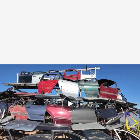
El escultor habla de la Torre de Babel de la DANA
.
Imagen: José Maldonado
Redacción digital Noticias Cuatro
12 SEP 2025 - 20:31h.
Todas las puertas de vehículos que conforman
la obra son de coches afectados por la riada
Mazón defiende que en la reunión del CECOPI