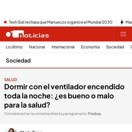
Tesh Sidi rechaza que Marruecos organice el Mundial 2030
Mar
Lo último
Nacional
Internacional
Economía
Sociedad
Sociedad
SALUD
Dormir con el ventilador encendido
toda la noche: ¿es bueno o malo
para la salud?
Conviene evitar la corriente directa y programarlo
.
Pixabay