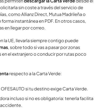
as permiten
descargar la Carta Verde
desde el
olicitarla sin coste a través del servicio de
as, como Allianz Direct, Mutua Madrileña o
e forma instantánea en PDF. En otros casos,
as en llegar por correo.
n la UE, llevarla siempre contigo puede
emas
, sobre todo si vas a pasar por zonas
s en el extranjero o conducir por rutas poco
enta
respecto a la Carta Verde:
 OFESAUTO si tu destino exige Carta Verde.
dora incluso si no es obligatoria: tenerla facilita
 accidente.