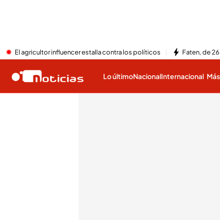
El agricultor influencer estalla contra los políticos
Faten, de 26
Lo último
Nacional
Internacional
Má