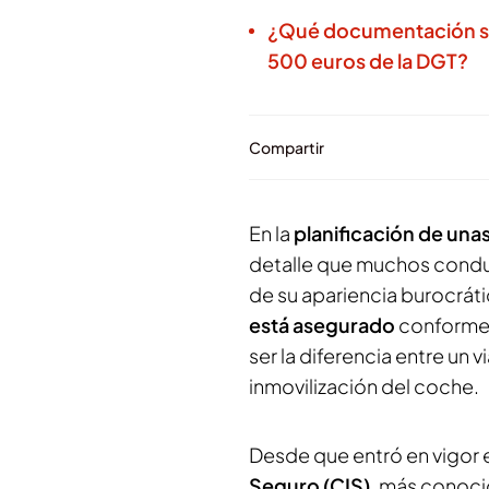
¿Qué documentación se d
500 euros de la DGT?
Compartir
En la
planificación de una
detalle que muchos condu
de su apariencia burocrá
está asegurado
conforme a
ser la diferencia entre un v
inmovilización del coche.
Desde que entró en vigor e
Seguro (CIS)
, más conoc