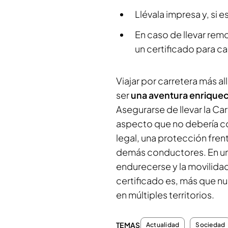
Llévala impresa y, si 
En caso de llevar rem
un certificado para ca
Viajar por carretera más a
ser
una aventura enrique
Asegurarse de llevar la Car
aspecto que no debería co
legal, una protección fren
demás conductores. En un 
endurecerse y la movilidad
certificado es, más que n
en múltiples territorios.
TEMAS
Actualidad
Sociedad