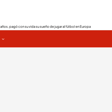
 años, pagó con su vida su sueño de jugar al fútbol en Europa
s