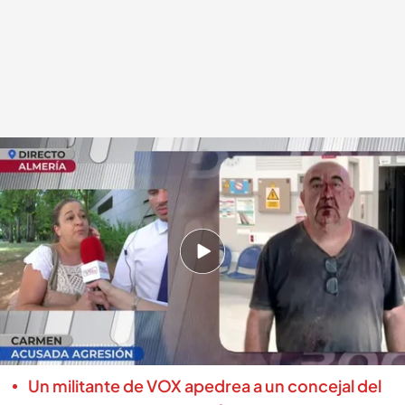
Carmen, presunta agresora
.
cuatro.com
En boca de todos
10 JUL 2025 - 12:28h.
Los acusados de apedrear a un concejal
responden: niegan la agresión y acusan al
concejal de golpear a Carmen, pareja del
militante de VOX
Un militante de VOX apedrea a un concejal del