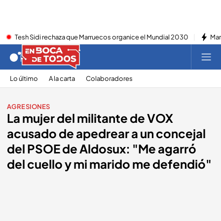
Tesh Sidi rechaza que Marruecos organice el Mundial 2030
Mar
Lo último
A la carta
Colaboradores
AGRESIONES
La mujer del militante de VOX
acusado de apedrear a un concejal
del PSOE de Aldosux: "Me agarró
del cuello y mi marido me defendió"