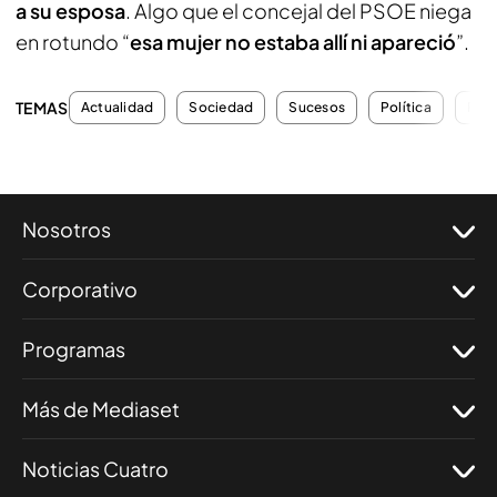
a su esposa
. Algo que el concejal del PSOE niega
en rotundo “
esa mujer no estaba allí ni apareció
”.
TEMAS
Actualidad
Sociedad
Sucesos
Política
PSO
Nosotros
Corporativo
Programas
Más de Mediaset
Noticias Cuatro