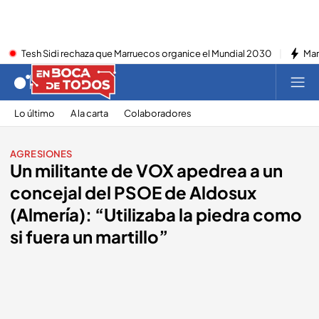
Tesh Sidi rechaza que Marruecos organice el Mundial 2030
Mar
Lo último
A la carta
Colaboradores
AGRESIONES
Un militante de VOX apedrea a un
concejal del PSOE de Aldosux
(Almería): “Utilizaba la piedra como
si fuera un martillo”