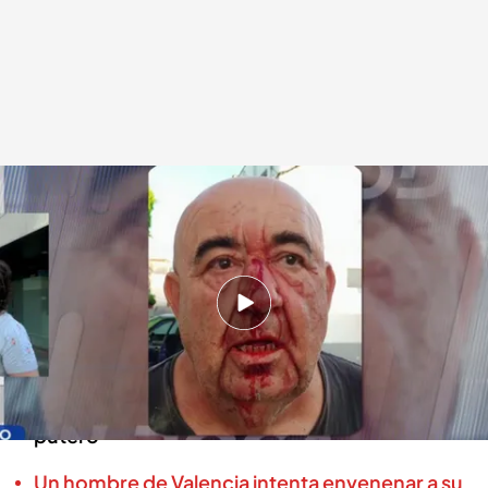
José Manuel Gil, concejal de Agricultura del Ayuntamiento de Aldosux, tras
sufrir la agresión
En boca de todos
09 JUL 2025 - 12:02h.
José Manuel Gil, víctima y concejal de
Agricultura del Ayuntamiento de Aldosux,
sobre la agresión: “Me gritaba ‘cocainómano,
putero”
Un hombre de Valencia intenta envenenar a su