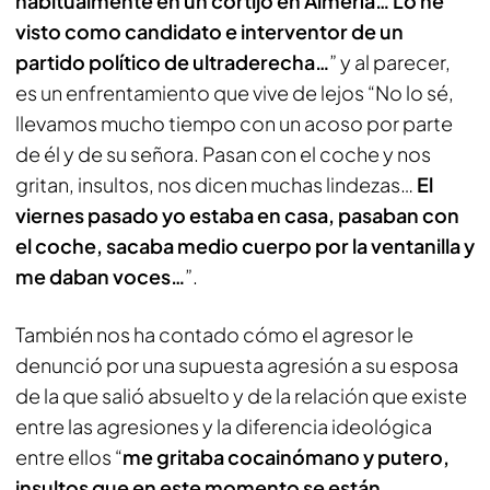
habitualmente en un cortijo en Almería… Lo he
visto como candidato e interventor de un
partido político de ultraderecha…
” y al parecer,
es un enfrentamiento que vive de lejos “No lo sé,
llevamos mucho tiempo con un acoso por parte
de él y de su señora. Pasan con el coche y nos
gritan, insultos, nos dicen muchas lindezas…
El
viernes pasado yo estaba en casa, pasaban con
el coche, sacaba medio cuerpo por la ventanilla y
me daban voces…
”.
También nos ha contado cómo el agresor le
denunció por una supuesta agresión a su esposa
de la que salió absuelto y de la relación que existe
entre las agresiones y la diferencia ideológica
entre ellos “
me gritaba cocainómano y putero,
insultos que en este momento se están