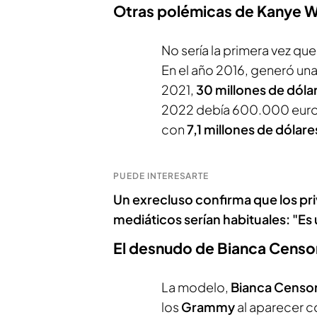
Otras polémicas de Kanye We
No sería la primera vez qu
En el año 2016, generó un
2021,
30 millones de dóla
2022 debía 600.000 euro
con
7,1 millones de dólare
PUEDE INTERESARTE
Un exrecluso confirma que los pri
mediáticos serían habituales: "Es
El desnudo de Bianca Censor
La modelo,
Bianca Censor
los
Grammy
al aparecer c