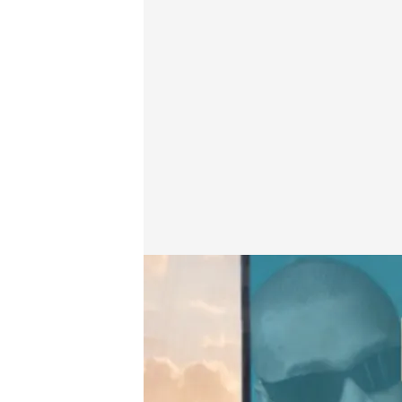
Los detalles de la deuda millonaria de Kanye West
.
Miguel Barroso
29 MAY 2025 - 14:02h.
El rapero deja deudas e