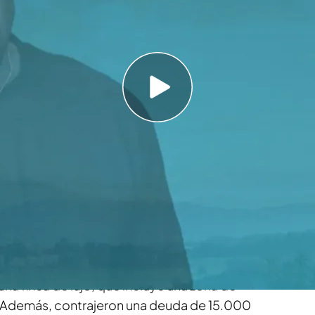
 semanas de visita a Mallorca
sta deuda de 400.000 euros por seis semanas
 al alquiler de la finca
ujer de abandonar Mallorca dejando una deuda
euros
de deuda ha dejado el rapero
est
durante las 6 semanas que han estado en
 la pareja para alcanzar una deuda millonaria,
una finca de lujo, que incluye una zona de
n. Además, contrajeron una deuda de 15.000