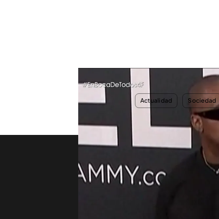
¿Qué esconde el desnudo de Bianca Censori en los
TEMAS
Actualidad
Sociedad
Nosotros
Corpora
Contacta
Comprar
Trabaja en nuestro
Ofertas 
grupo