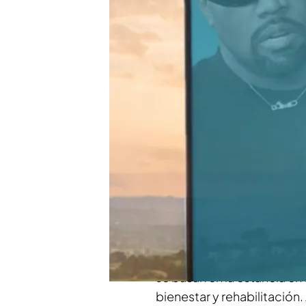
generados durante sus 6
Kanye West y su supue
en Mallorca: de la comida
Compartir
Acusan al rapero y a su m
millonaria. Casi
400.000 
norteamericano
Kanye W
nuestro país.
Los gastos ocasionados por
se basan en la estancia en 
bienestar y rehabilitació