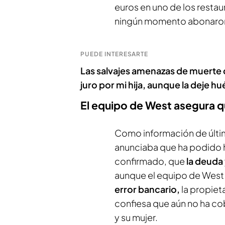
euros en uno de los restau
ningún momento abonaron
PUEDE INTERESARTE
Las salvajes amenazas de muerte d
juro por mi hija, aunque la deje h
El equipo de West asegura q
Como información de última
anunciaba que ha podido ha
confirmado, que
la deuda 
aunque el equipo de Wes
error bancario,
la propieta
confiesa que aún no ha co
y su mujer.