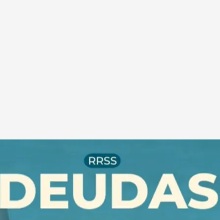
cuatro.com
n España: miles de euros en 'simpas'