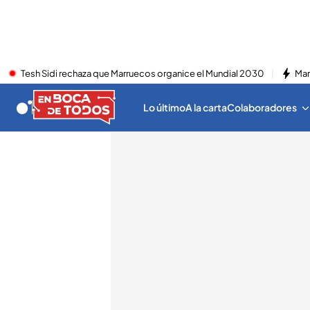
Tesh Sidi rechaza que Marruecos organice el Mundial 2030
Mar
Lo último
A la carta
Colaboradores