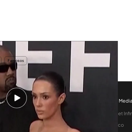
 Grammy?: analizamos el papel de su pareja, Kanye West
Famosos
tivo
Programas
Más de Medi
 entradas
First Dates
Mediaset Infi
y regalos
En boca de todos
Telecinco