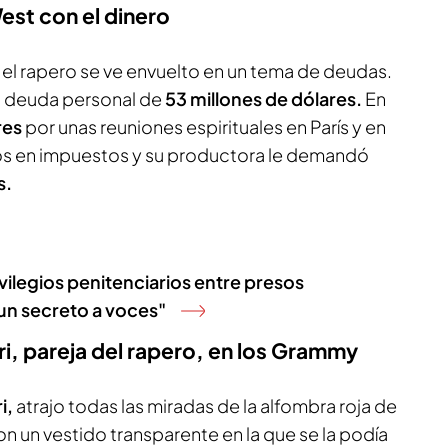
st con el dinero
e el rapero se ve envuelto en un tema de deudas.
a deuda personal de
53 millones de dólares.
En
res
por unas reuniones espirituales en París y en
s en impuestos y su productora le demandó
s.
vilegios penitenciarios entre presos
 un secreto a voces"
i, pareja del rapero, en los Grammy
i,
atrajo todas las miradas de la alfombra roja de
on un vestido transparente en la que se la podía