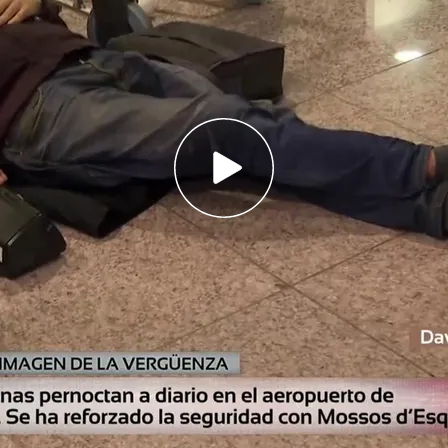
 10' saca la cara oculta del aeropuerto de
 preocupante situación de personas sin hogar
rto: "Se están empadronando en la T4"
 de Adolfo Suárez Madrid-Barajas
ante el
ogar que pernoctan en algunas zonas de sus
ula que hay
unos 420 individuos
en situación de
e se las ha agrupado en distintas áreas tras las
 aerolíneas.