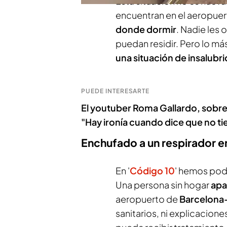
Esta situación no es nuev
encuentran en el aeropuert
donde dormir
. Nadie les 
puedan residir. Pero lo má
una situación de insalubr
PUEDE INTERESARTE
El youtuber Roma Gallardo, sobre
"Hay ironía cuando dice que no t
Enchufado a un respirador en
En '
Código 10
' hemos pod
Una persona sin hogar
apa
aeropuerto de
Barcelona-
sanitarios, ni explicacione