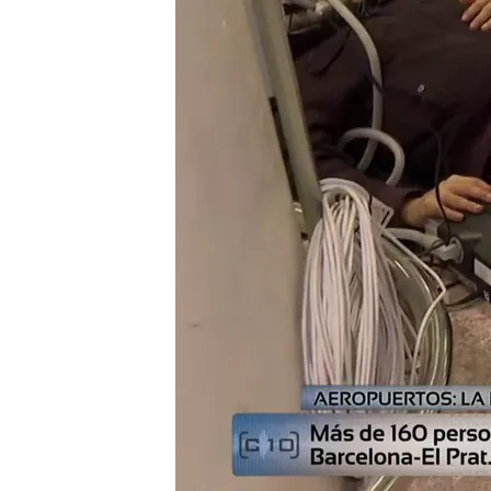
Un reportero de 'Código
Barcelona-El Prat
Luis F. Durán, sobre la
viviendo en el aeropue
Compartir
Aena fumiga el
aeropuerto
repunte de personas sin h
cuatro terminales. Se calc
pobreza extrema
a las qu
quejas lanazas por algunas