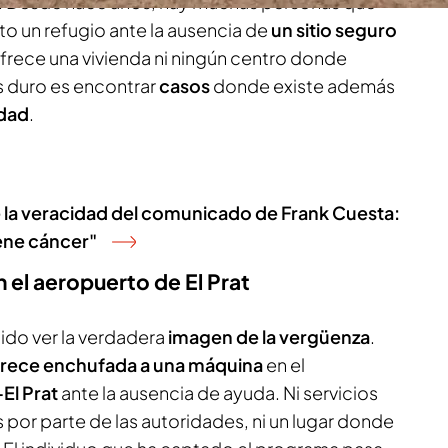
a. Desde hace años, hay muchas personas que
o un refugio ante la ausencia de
un sitio seguro
ofrece una vivienda ni ningún centro donde
s duro es encontrar
casos
donde existe además
idad
.
 la veracidad del comunicado de Frank Cuesta:
iene cáncer"
 el aeropuerto de El Prat
ido ver la verdadera
imagen de la vergüenza
.
rece enchufada a una máquina
en el
El Prat
ante la ausencia de ayuda. Ni servicios
s por parte de las autoridades, ni un lugar donde