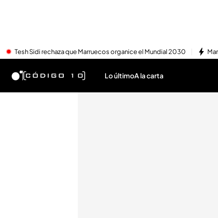
Tesh Sidi rechaza que Marruecos organice el Mundial 2030
Mar
Lo último
A la carta