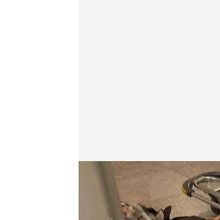
El sinhogarismo en el aeropuerto de El Prat: Una p
Miguel Salazar
Madrid, 14 MAY 2025 - 01:40h.