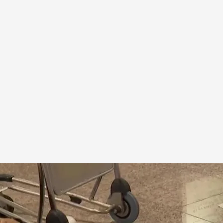
ersona sin hogar, enchufada a una máquina
.
cuatro.com