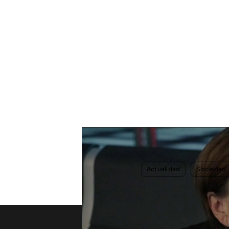
El brutal testimonio de Mercedes, una mujer que p
sinvergüenza"
TEMAS
Actualidad
Sociedad