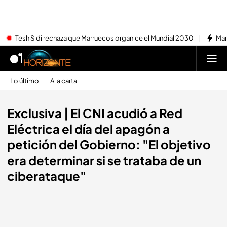
Tesh Sidi rechaza que Marruecos organice el Mundial 2030
Mar
Lo último
A la carta
Exclusiva | El CNI acudió a Red
Eléctrica el día del apagón a
petición del Gobierno: "El objetivo
era determinar si se trataba de un
ciberataque"